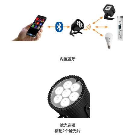
内置蓝牙
滤光选项
标配2个滤光片