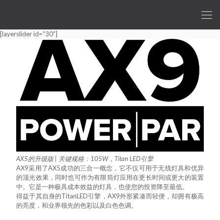
100% Wireless DMX
[layerslider id="30"]
AX5的升级版 | 关键规格：105W，Titan LED引擎
AX9采用了AX5成功的三合一概念，它不仅可用于无线灯具和优异
的顶光效果，同时也可作为有限筒灯应用在更长时间或更大的装置
中。它是一种极具成本效益的灯具，也使您的投资降至最低。
得益于其自身的TitanLED引擎，AX9外形紧凑而轻便，却拥有极高
的亮度，和业界领先的色彩以及白色色调。