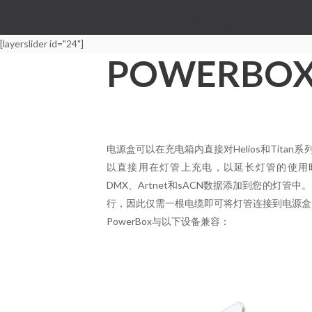
100% Wirel
[layerslider id="24"]
POWERBO
电源盒可以在充电箱内直接对Helios和Tita
以直接用在灯管上充电，以延长灯管的使用时间
DMX、Artnet和sACN数据添加到您的灯管
行，因此仅需一根电缆即可将灯管连接到电源盒
PowerBox与以下设备兼容：