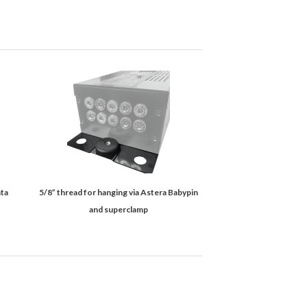
ata
5/8” thread for hanging via Astera Babypin
and superclamp