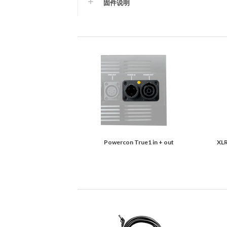
固件说明
Powercon True1 in + out
XLR