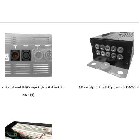
 in + out and RJ45 input (for Artnet +
10 x output for DC power + DMX d
sACN)